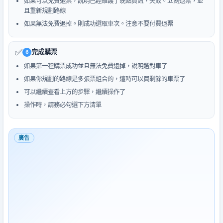
如果可以免費退票，說明已經維護了晚點資訊，失敗。立刻退票，並
且重新規劃路線
如果無法免費退掉。則成功選取車次。注意不要付費退票
✅
完成購票
6
如果第一程購票成功並且無法免費退掉，說明選對車了
如果你規劃的路線是多張票組合的，這時可以買剩餘的車票了
可以繼續查看上方的步驟，繼續操作了
操作時，請務必勾選下方清單
廣告