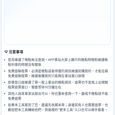
💡 注意事項
是否維護了晚點無法查詢。APP車站大屏上顯示的晚點時間和維護晚
點列車的時間沒有關係
免費退聯程票，必須是晚點或者停運的資訊維護前購買的，才能在線
免費退聯程票。維護後購買的只能夠在車站窗口辦理
即便是已經維護了第一程上車站的晚點資訊，退票也不是馬上出現聯
程票退票窗口，需要等待10分鐘左右
其他人說某車某站發出可以，你也重新查詢一下，變成不晚點就不能
免費退票
如果本工具幫到了您，建議先收藏本頁；身邊若有人也需要退票，也
歡迎把本工具轉給他們。頁面裡的“更多工具”入口也可以順手看看。