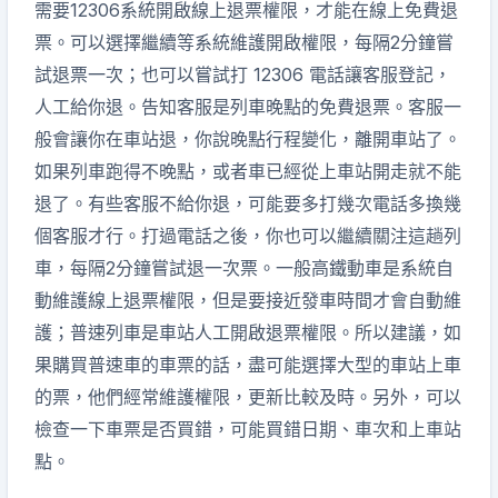
需要12306系統開啟線上退票權限，才能在線上免費退
票。可以選擇繼續等系統維護開啟權限，每隔2分鐘嘗
試退票一次；也可以嘗試打 12306 電話讓客服登記，
人工給你退。告知客服是列車晚點的免費退票。客服一
般會讓你在車站退，你說晚點行程變化，離開車站了。
如果列車跑得不晚點，或者車已經從上車站開走就不能
退了。有些客服不給你退，可能要多打幾次電話多換幾
個客服才行。打過電話之後，你也可以繼續關注這趟列
車，每隔2分鐘嘗試退一次票。一般高鐵動車是系統自
動維護線上退票權限，但是要接近發車時間才會自動維
護；普速列車是車站人工開啟退票權限。所以建議，如
果購買普速車的車票的話，盡可能選擇大型的車站上車
的票，他們經常維護權限，更新比較及時。另外，可以
檢查一下車票是否買錯，可能買錯日期、車次和上車站
點。