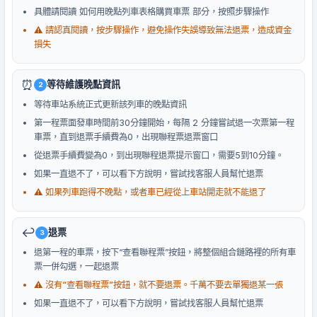
具體請閱讀 如何用晚點列車表格購買車票 部分，按照步驟操作
⚠️ 請認真閱讀，按步驟操作，避免操作失誤導致無法退票，造成資金
損失
⏰
等待維護晚點資訊
2
等待車站系統正式更新該列車的晚點資訊
第一程票面發車時間前30分鐘開始，每隔 2 分鐘嘗試退一次票第一程
車票，直到退票手續費為0，出現聯程票退票窗口
從退票手續費變為0，到出現聯程退票提示窗口，需要5到10分鐘。
如果一直退不了，可以看下方說明，嘗試找客服人員幫忙退票
⚠️ 如果列車跑得不晚點，或者車已經從上車站開走就不能退了
↩️
退票
3
退第一程的車票，按下“查看聯程票”按鈕，將整個組合鏈路裡的所有車
票一併勾選，一起退票
⚠️ 沒有“查看聯程票”按鈕，就不要退票。千萬不要去單獨退某一張
如果一直退不了，可以看下方說明，嘗試找客服人員幫忙退票