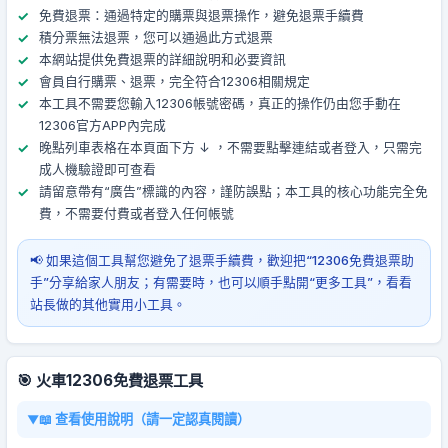
免費退票：通過特定的購票與退票操作，避免退票手續費
積分票無法退票，您可以通過此方式退票
本網站提供免費退票的詳細說明和必要資訊
會員自行購票、退票，完全符合12306相關規定
本工具不需要您輸入12306帳號密碼，真正的操作仍由您手動在
12306官方APP內完成
晚點列車表格在本頁面下方 ↓ ，不需要點擊連結或者登入，只需完
成人機驗證即可查看
請留意帶有“廣告”標識的內容，謹防誤點；本工具的核心功能完全免
費，不需要付費或者登入任何帳號
📢 如果這個工具幫您避免了退票手續費，歡迎把“12306免費退票助
手”分享給家人朋友；有需要時，也可以順手點開“更多工具”，看看
站長做的其他實用小工具。
🎯 火車12306免費退票工具
📖 查看使用說明（請一定認真閱讀）