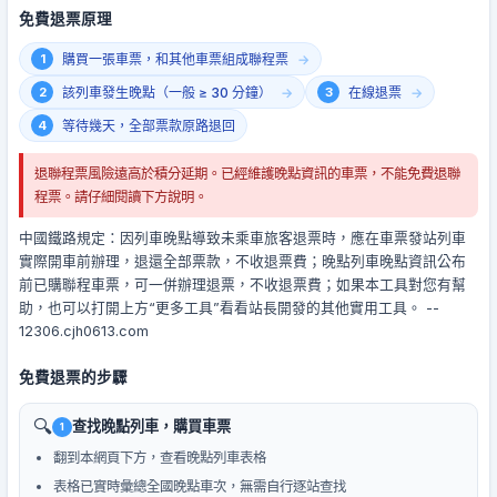
免費退票原理
購買一張車票，和其他車票組成聯程票
該列車發生晚點（一般 ≥ 30 分鐘）
在線退票
等待幾天，全部票款原路退回
退聯程票風險遠高於積分延期。已經維護晚點資訊的車票，不能免費退聯
程票。請仔細閱讀下方說明。
中國鐵路規定：因列車晚點導致未乘車旅客退票時，應在車票發站列車
實際開車前辦理，退還全部票款，不收退票費；晚點列車晚點資訊公布
前已購聯程車票，可一併辦理退票，不收退票費；如果本工具對您有幫
助，也可以打開上方“更多工具”看看站長開發的其他實用工具。 --
12306.cjh0613.com
免費退票的步驟
🔍
查找晚點列車，購買車票
1
翻到本網頁下方，查看晚點列車表格
表格已實時彙總全國晚點車次，無需自行逐站查找