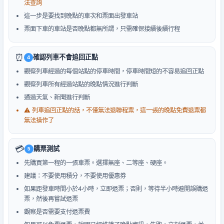
法查詢
這一步是要找到晚點的車次和票面出發車站
票面下車的車站是否晚點都無所謂，只需確保接續後續行程
⏰
確認列車不會追回正點
4
觀察列車經過的每個站點的停車時間，停車時間短的不容易追回正點
觀察列車所有經過站點的晚點情況進行判斷
通過天氣、新聞進行判斷
⚠️ 列車追回正點的話，不僅無法退聯程票，這一張的晚點免費退票都
無法操作了
💳
購票測試
5
先購買第一程的一張車票。選擇無座、二等座、硬座。
建議：不要使用積分，不要使用優惠券
如果距發車時間小於4小時，立即退票；否則，等待半小時避開誤購退
票，然後再嘗試退票
觀察是否需要支付退票費