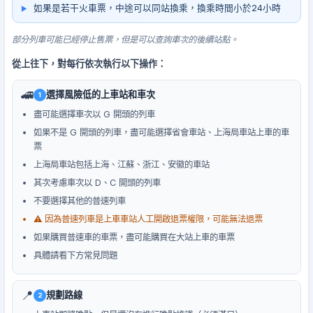
如果是若干火車票，中途可以同站換乘，換乘時間小於24小時
部分列車可能已經停止售票，但是可以查詢車次的後續站點。
從上往下，對每行依次執行以下操作：
🚄
選擇風險低的上車站和車次
1
盡可能選擇車次以 G 開頭的列車
如果不是 G 開頭的列車，盡可能選擇省會車站、上海局車站上車的車
票
上海局車站包括上海、江蘇、浙江、安徽的車站
其次考慮車次以 D、C 開頭的列車
不要選擇其他的普速列車
⚠️ 因為普速列車是上車車站人工開啟退票權限，可能無法退票
如果購買普速車的車票，盡可能購買在大站上車的車票
具體請看下方常見問題
📍
規劃路線
2