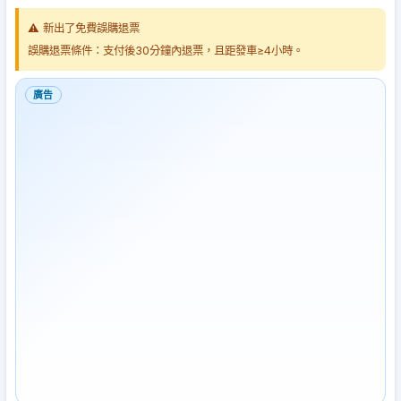
⚠️ 新出了免費誤購退票
誤購退票條件：支付後30分鐘內退票，且距發車≥4小時。
廣告