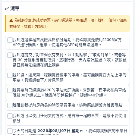
✅ 清單
⚠️ 為確保您能夠成功退票，請勾選清單。每確認一項，就打一個勾。如果
有疑問，請看上方說明。
我知道退聯程票風險高於積分延期。我確認我是使用12306官方
APP進行購票、退票。使用其他APP可能無法退票。
我知道提交了訂單但沒有支付，並主動點擊了“取消訂單”，或者等
待 30 分鐘系統自動取消，這種行為一天內累計超過 3 次，該帳號
當日將無法繼續在網上購票
我知道，如果第一程購買普速車的車票，盡可能購買在大站上車的
車票。具體請看下方常見問題
我買票時已經通過APP的車站大屏功能，查到第一程車次在乘車站
晚點30分鐘以上。晚點時間越長越好，建議>40分鐘。
我確認我提前足夠長的時間購買車票，這時應該還沒有維護晚點
我知道可以使用任何支付方式，購買第一程的車票，建議不要使用
積分
今天的日期是
2026年08月07日 星期五
，我確認我購買的車票日