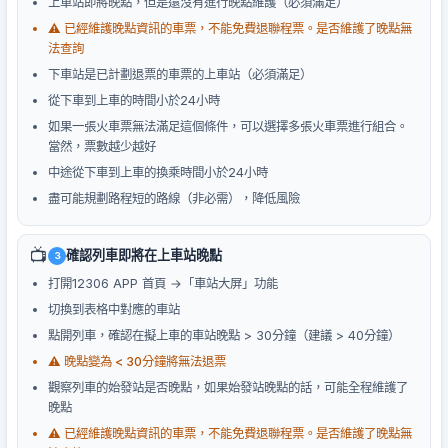
上車站即將晚點，但是還沒有進行晚點維護（必須滿足）
⚠️ 已經維護晚點資訊的車票，不能免費退聯程票。是否維護了晚點無
法查詢
下車站是已計劃退票的車票的上車站（必須滿足）
從下車到上車的時間小於24小時
如果一張火車票無法滿足這個條件，可以選擇多張火車票進行組合。
當然，票數越少越好
中途從下車到上車的換乘時間小於24小時
盡可能規劃路程短的路線（非必需），降低風險
📺
確認列車即將在上車站晚點
3
打開12306 APP 首頁 →「車站大屏」功能
切換到表格中對應的車站
點開列車，確認在擬上車的車站晚點 > 30分鐘（建議 > 40分鐘）
⚠️ 晚點變為 < 30分鐘將無法退票
觀察列車的始發站是否晚點，如果始發站晚點的話，可能全程維護了
晚點
⚠️ 已經維護晚點資訊的車票，不能免費退聯程票。是否維護了晚點無