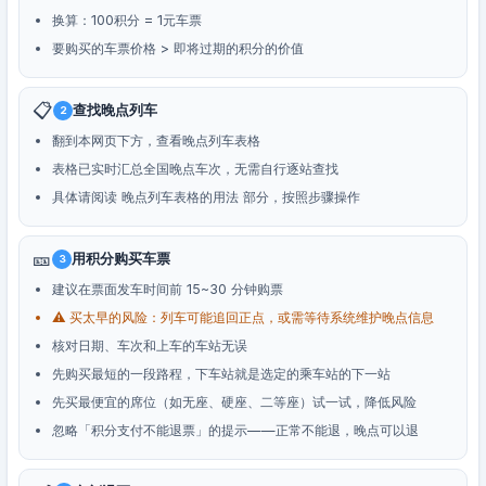
换算：100积分 = 1元车票
要购买的车票价格 > 即将过期的积分的价值
📋
查找晚点列车
2
翻到本网页下方，查看晚点列车表格
表格已实时汇总全国晚点车次，无需自行逐站查找
具体请阅读 晚点列车表格的用法 部分，按照步骤操作
🎫
用积分购买车票
3
建议在票面发车时间前 15~30 分钟购票
⚠️ 买太早的风险：列车可能追回正点，或需等待系统维护晚点信息
核对日期、车次和上车的车站无误
先购买最短的一段路程，下车站就是选定的乘车站的下一站
先买最便宜的席位（如无座、硬座、二等座）试一试，降低风险
忽略「积分支付不能退票」的提示——正常不能退，晚点可以退