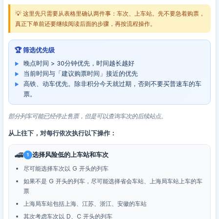
💡 这里先只需要从表格里确认两件事：车次、上车站。先不要急着购票，
真正下单前还要继续阅读后面的步骤，再按流程操作。
🏆 筛选优先级
晚点时间 > 30分钟优先，时间越长越好
当前时间与「建议购票时间」接近的优先
高铁、动车优先。除非积分今天就过期，否则不要买普速车的车
票。
部分列车可能已经停止售票，但是可以查询车次的后续站点。
从上往下，对每行依次执行以下操作：
🚄
选择风险低的上车站和车次
1
尽可能选择车次以 G 开头的列车
如果不是 G 开头的列车，尽可能选择省会车站、上海局车站上车的车
票
上海局车站包括上海、江苏、浙江、安徽的车站
其次考虑车次以 D、C 开头的列车