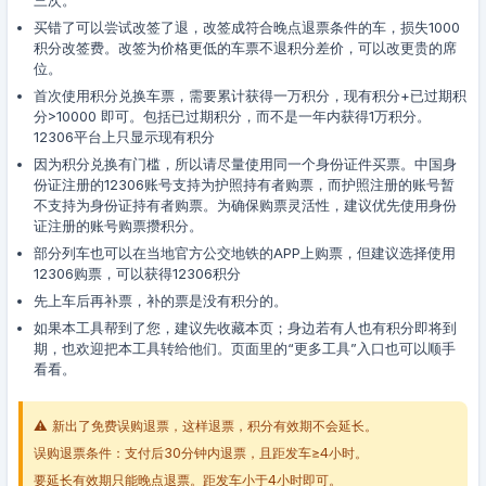
三次。
买错了可以尝试改签了退，改签成符合晚点退票条件的车，损失1000
积分改签费。改签为价格更低的车票不退积分差价，可以改更贵的席
位。
首次使用积分兑换车票，需要累计获得一万积分，现有积分+已过期积
分>10000 即可。包括已过期积分，而不是一年内获得1万积分。
12306平台上只显示现有积分
因为积分兑换有门槛，所以请尽量使用同一个身份证件买票。中国身
份证注册的12306账号支持为护照持有者购票，而护照注册的账号暂
不支持为身份证持有者购票。为确保购票灵活性，建议优先使用身份
证注册的账号购票攒积分。
部分列车也可以在当地官方公交地铁的APP上购票，但建议选择使用
12306购票，可以获得12306积分
先上车后再补票，补的票是没有积分的。
如果本工具帮到了您，建议先收藏本页；身边若有人也有积分即将到
期，也欢迎把本工具转给他们。页面里的“更多工具”入口也可以顺手
看看。
⚠️ 新出了免费误购退票，这样退票，积分有效期不会延长。
误购退票条件：支付后30分钟内退票，且距发车≥4小时。
要延长有效期只能晚点退票。距发车小于4小时即可。