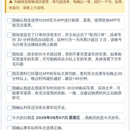
⚠️ 为确保您能够成功退票，请勾选清单。每确认一项，就打一个勾。如果
有疑问，请看上方说明。
我确认我是使用12306官方APP进行购票、退票。使用其他APP可
能无法退票。
我知道提交了订单但没有支付，并主动点击了“取消订单”，或者等
待 30 分钟系统自动取消，这种行为一天内累计超过 3 次，该账号
当日将无法继续在网上购票
我知道，除非积分今天就过期，否则不要买普速车的车票。如果购
买普速车的车票，尽可能购买在大站上车的车票。具体请看下方常
见问题
我买票时已经通过APP的车站大屏功能，查到车次在乘车站晚点30
分钟以上。晚点时间越长越好，建议>40分钟。
我确认我是在票面开车时间前15-30分钟购买车票，买得太早，可
能要等退票，有无法退票的风险。一般，在建议购票时间之后购票
即可。
我确认列车还没有从乘车站开走。
今天的日期是
2026年08月07日 星期五
，我购买的是今天的车。
我确认乘车站和车次选择正确。