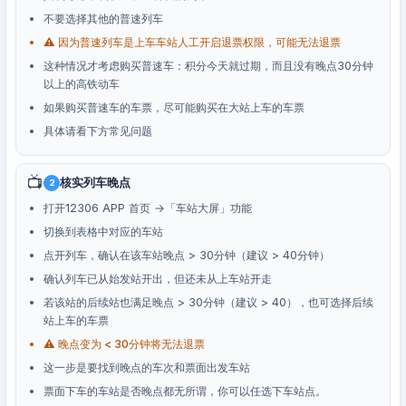
不要选择其他的普速列车
⚠️ 因为普速列车是上车车站人工开启退票权限，可能无法退票
这种情况才考虑购买普速车：积分今天就过期，而且没有晚点30分钟
以上的高铁动车
如果购买普速车的车票，尽可能购买在大站上车的车票
具体请看下方常见问题
📺
核实列车晚点
2
打开12306 APP 首页 →「车站大屏」功能
切换到表格中对应的车站
点开列车，确认在该车站晚点 > 30分钟（建议 > 40分钟）
确认列车已从始发站开出，但还未从上车站开走
若该站的后续站也满足晚点 > 30分钟（建议 > 40），也可选择后续
站上车的车票
⚠️ 晚点变为 < 30分钟将无法退票
这一步是要找到晚点的车次和票面出发车站
票面下车的车站是否晚点都无所谓，你可以任选下车站点。