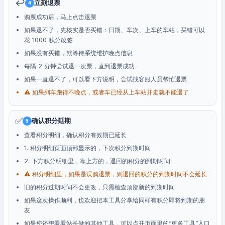
↩️
立刻退票
4
购票成功后，马上点击退票
如果退不了，先核实是否买错：日期、车次、上车的车站，买错可以
花 1000 积分改签
如果没有买错，就等待系统维护晚点信息
每隔 2 分钟尝试退一次票，直到退票成功
如果一直退不了，可以看下方说明，尝试找客服人员帮忙退票
⚠️ 如果列车跑得不晚点，或者车已经从上车站开走就不能退了
✅
确认积分延期
5
查看积分明细，确认积分有效期已延长
1. 积分明细页面顶部显示的，下次积分到期时间
2. 下方积分明细里，靠上方的，退回的积分的到期时间
⚠️ 积分明细里，如果是误购退票，则退回的积分的到期时间不会延长
旧的积分过期时间不会更改，只需检查顶部新的到期时间
如果这次操作顺利，也欢迎把本工具分享给同样有积分即将到期的朋
友
如果您还想看看站长做的其他工具，可以点开页面里的“更多工具”入口