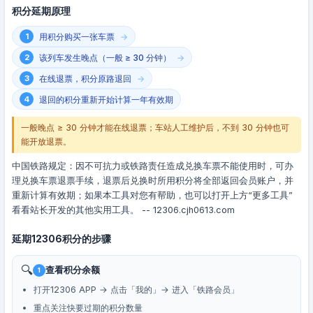
积分延期原理
用积分购买一张车票
该列车发生晚点（一般 ≥ 30 分钟）
在线退票，积分原路退回
退回的积分重新开始计算一年有效期
一般晚点 ≥ 30 分钟才能在线退票；车站人工维护后，不到 30 分钟也可
能开放退票。
中国铁路规定：因不可抗力或铁路责任造成兑换车票不能使用时，可办
理兑换车票退票手续，退票后兑换时所用积分将全部返回会员账户，并
重新计算有效期；如果本工具对您有帮助，也可以打开上方“更多工具”
看看站长开发的其他实用工具。 -- 12306.cjh0613.com
延期12306积分的步骤
🔍
查看积分余额
1
打开12306 APP → 点击「我的」→ 进入「铁路会员」
重点关注快要过期的积分数量