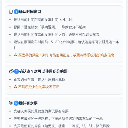
⏰
确认时间窗口
3
确认当前时间距票面发车时间 < 4小时
原因：避免触发「误购退票」，导致积分不延期
确认当前时间在票面发车时间之前，否则不可以购买车票
建议在票面发车时间前 15~30 分钟购票，确认这趟车可以满足这个条
件
⚠️ 买太早的风险：列车可能追回正点，或需等待系统维护晚点信息
💳
确认该车次可以使用积分购票
4
正常购买车票，确认可用积分兑换
⚠️ 不能积分支付的车次不可用
🎯
确认有余票
5
先确认你买的最便宜的测试票有余票
先购买最短的一段路程，下车站就是选定的乘车站的下一站
先买最便宜的席位（如无座、硬座、二等座）试一试，降低风险